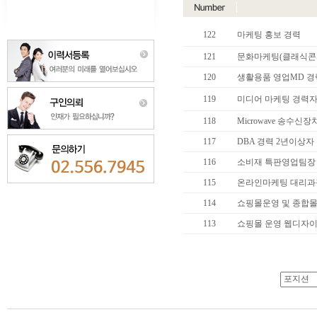
122
마케팅 홍보 경력
121
문화마케팅(클래식콘서트
120
생활용품 영업MD 경력 
119
미디어 마케팅 경력
118
Microwave 송수신장치
117
DBA 경력 2년이상자
116
소비재 특판영업팀장 1
115
온라인마케팅 대리과장
114
쇼핑몰운영 및 종합몰영
113
쇼핑몰 운영 웹디자이너 