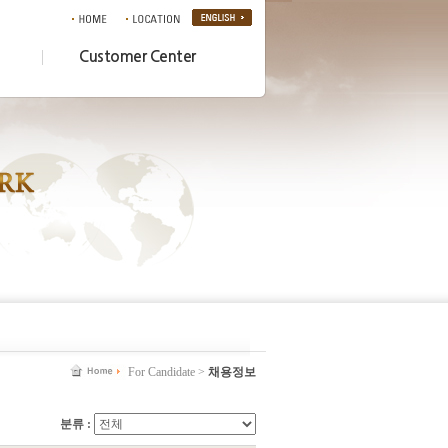
Customer Center
For Candidate >
채용정보
분류 :