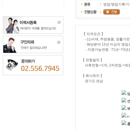
영업/영업기획/
【 자격요건 】
- (소비재, 주방용품, 생활가전
- 해당분야 12년 이상의 영업
- 지원가능연령 : 71년~73년
【 전형절차 】
서류전형->1차, 2차면접->
【 회사위치 】
경기도 성남
e