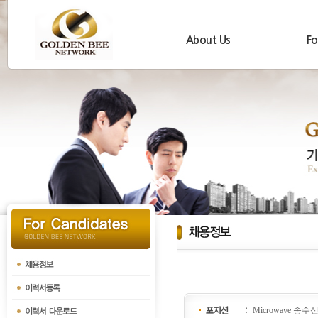
About Us
Fo
Microwave 송