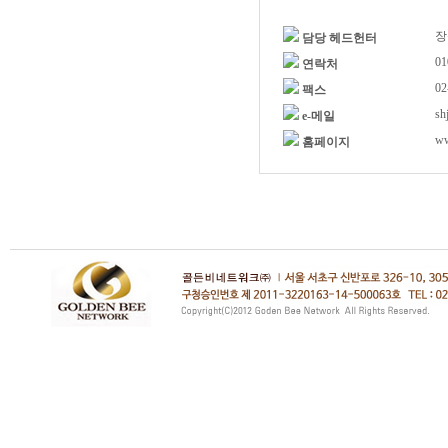
장
담당 헤드헌터
01
연락처
02
팩스
sh
e-메일
ww
홈페이지