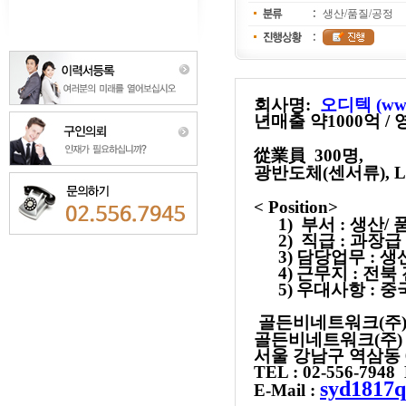
생산/품질/공정
회사명
:
오디텍
(ww
년매출 약
1000
억
/
從業員
30
0
명
,
광반도체
(
센서류
),
< Position>
1)
부서
:
생산
/
2)
직급
:
과장급
3)
담당업무
:
생
4)
근무지
:
전북
5)
우대사항
:
중
골든비네트워크
(
주
골든비네트워크
(
주
서울 강남구 역삼동
TEL : 02-556-7948
syd1817
E-Mail :