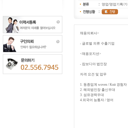
영업/영업기획/
채용의뢰사>
- 글로벌 의류 수출기업
<채용포지션>
- 캄보디아 법인장
자격 요건 및 업무
1. 동종업계 woven / Knit 경험자
2. 해외법인장 출신우대
3. 섬유경력우대
4.외국어 능통자 / 영어