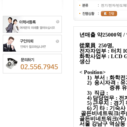
전기/전자/반도체
년매출 약
25000
억
/
從業員
250
명
,
전자자업부
:
터치
I
화학사업부
: LCD G
생산
< Position>
1)
부서
:
화학전
2)
응시자격
:
유
증류 
3)
직급
:
4)
담당업무
:
전
5)
근무지
:
경기 
6)
기 타
:
기숙사 
골든비네트워크
(
주
골든비네트워크
(
주
서울 강남구 역삼동